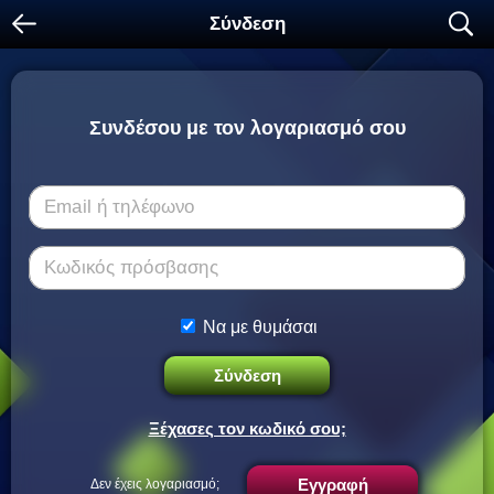
arrow_left
search
Σύνδεση
Συνδέσου με τον λογαριασμό σου
Email ή τηλέφωνο
Κωδικός πρόσβασης
Να με θυμάσαι
Σύνδεση
Ξέχασες τον κωδικό σου;
Εγγραφή
Δεν έχεις λογαριασμό;