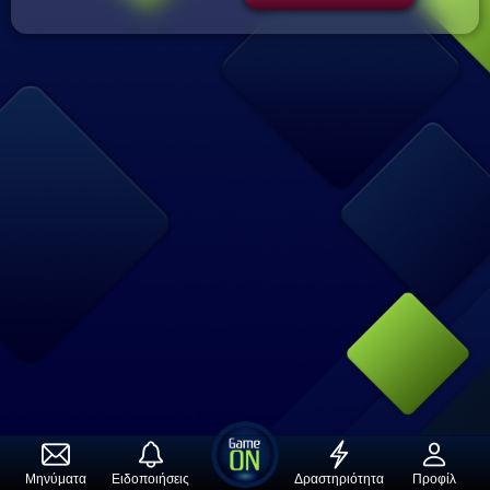
envelope
bell
bolt
person
Μηνύματα
Ειδοποιήσεις
Δραστηριότητα
Προφίλ