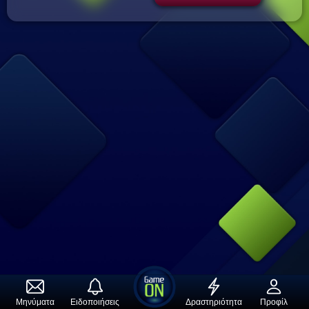
envelope
bell
bolt
person
Μηνύματα
Ειδοποιήσεις
Δραστηριότητα
Προφίλ