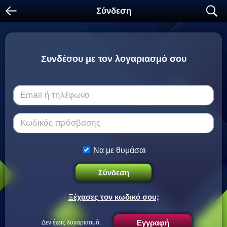
arrow_left
search
Σύνδεση
Συνδέσου με τον λογαριασμό σου
Email ή τηλέφωνο
Κωδικός πρόσβασης
Να με θυμάσαι
Σύνδεση
Ξέχασες τον κωδικό σου;
Εγγραφή
Δεν έχεις λογαριασμό;