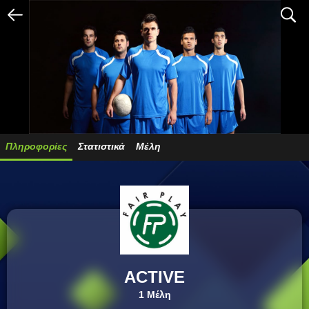
arrow_left
search
Πληροφορίες
Στατιστικά
Μέλη
ACTIVE
1 Μέλη