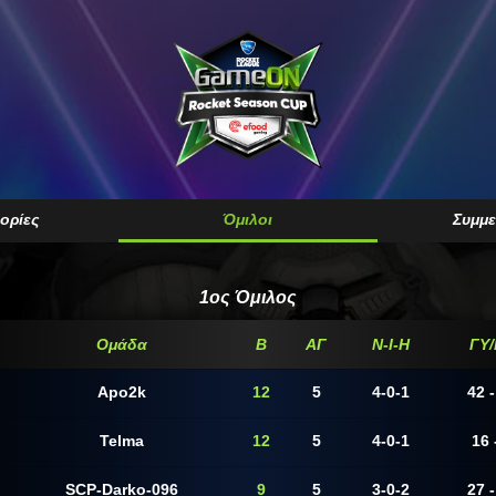
ορίες
Όμιλοι
Συμμε
1ος Όμιλος
Ομάδα
Β
ΑΓ
N-I-H
ΓY
Apo2k
12
5
4-0-1
42 -
Telma
12
5
4-0-1
16 
SCP-Darko-096
9
5
3-0-2
27 -