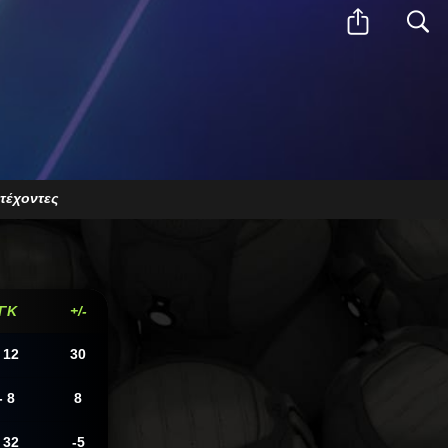
square_arrow_up
search
τέχοντες
/ΓΚ
+/-
 12
30
- 8
8
 32
-5