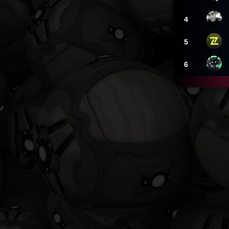
4
5
6
MarioVe
Telma
Apo2k