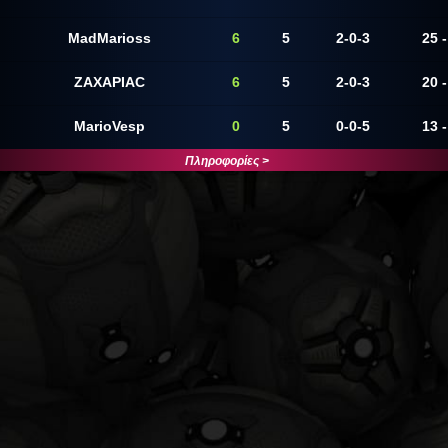
MadMarioss
6
5
2-0-3
25 -
ZAXAPIAC
6
5
2-0-3
20 -
MarioVesp
0
5
0-0-5
13 -
Πληροφορίες >
Αγωνιστικές
1η Αγωνιστική
3 - 8
sp
MadMarioss
8 - 2
SCP-Darko-096
9 - 1
ZAXAPIAC