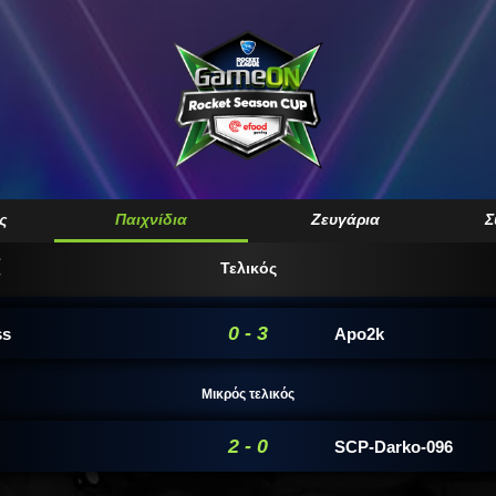
ς
Παιχνίδια
Ζευγάρια
Σ
Τελικός
0 - 3
ss
Apo2k
Μικρός τελικός
2 - 0
SCP-Darko-096