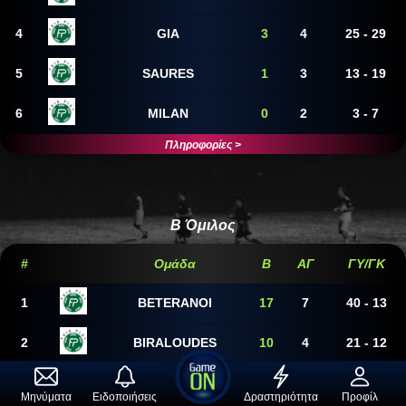
4
GIA
3
4
25 - 29
5
SAURES
1
3
13 - 19
6
MILAN
0
2
3 - 7
Πληροφορίες >
Αγωνιστικές
1η Αγωνιστική
B Όμιλος
3 - 5
MILAN
GIA
#
Ομάδα
Β
ΑΓ
ΓY/ΓΚ
1
BETERANOI
17
7
40 - 13
5 - 7
SAURES
PANOPOULOS
2
BIRALOUDES
10
4
21 - 12
DE KAVLE
ACTIVE
envelope
bell
bolt
person
3
NO NAME
9
5
16 - 15
Μηνύματα
Ειδοποιήσεις
Δραστηριότητα
Προφίλ